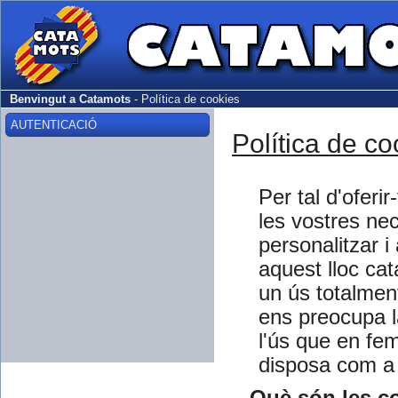
Benvingut a Catamots
-
Política de cookies
AUTENTICACIÓ
Política de co
Per tal d'ofer
les vostres ne
personalitzar i
aquest lloc cat
un ús totalment
ens preocupa l
l'ús que en fem
disposa com a 