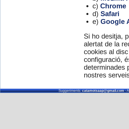
c)
Chrome
d)
Safari
e)
Google A
Si ho desitja, 
alertat de la re
cookies al dis
configuració, 
determinades pa
nostres serveis
Suggeriments:
catamotsaap@gmail.com
- A