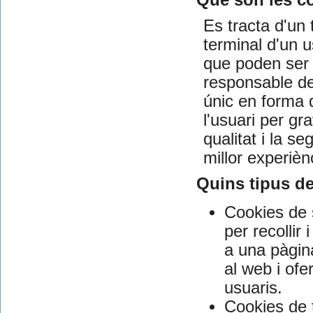
Què són les c
Es tracta d'un 
terminal d'un 
que poden ser a
responsable de 
únic en forma d
l'usuari per gr
qualitat i la s
millor experiènc
Quins tipus de
Cookies de 
per recolli
a una pàgin
al web i ofe
usuaris.
Cookies de t