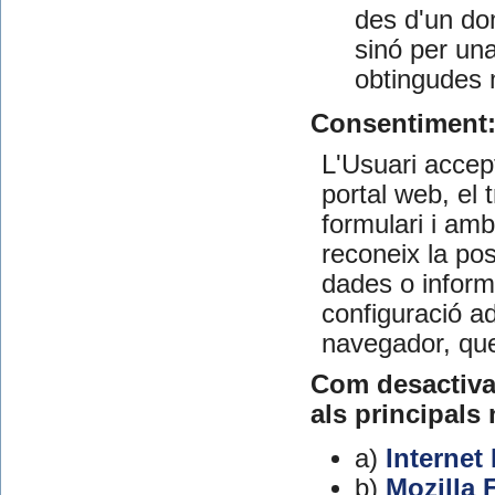
des d'un dom
sinó per una
obtingudes 
Consentiment
L'Usuari accep
portal web, el 
formulari i am
reconeix la pos
dades o informa
configuració a
navegador, que
Com desactiva
als principals
a)
Internet
b)
Mozilla 