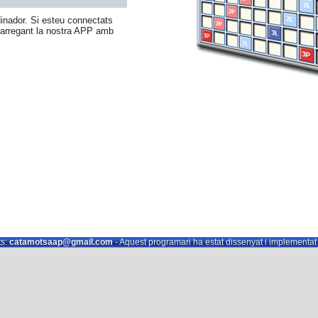
nador. Si esteu connectats
carregant la nostra APP amb
s:
catamotsaap@gmail.com
- Aquest programari ha estat dissenyat i implementa