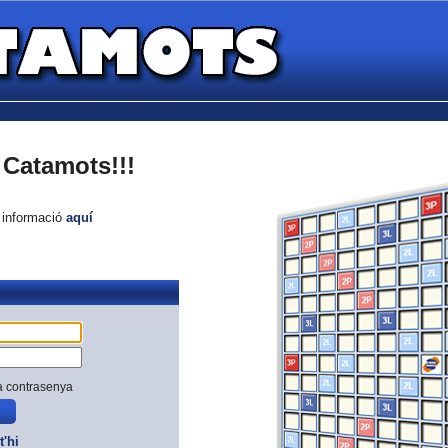
Catamots!!!
e informació
aquí
a contrasenya
t'hi