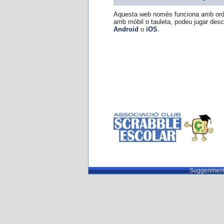
Aquesta web només funciona amb ordi
amb mòbil o tauleta, podeu jugar des
Android
o
iOS
.
Suggeriment