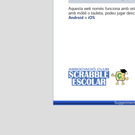
Aquesta web només funciona amb ordi
amb mòbil o tauleta, podeu jugar des
Android
o
iOS
.
Suggeriment