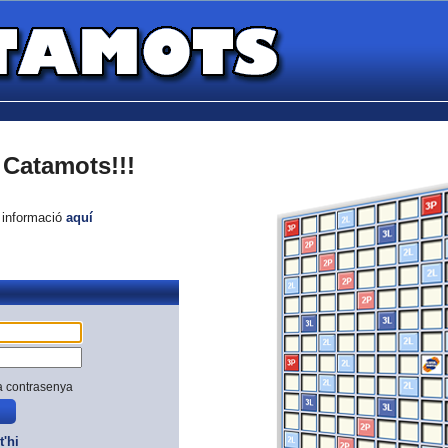
Catamots!!!
e informació
aquí
a contrasenya
t'hi