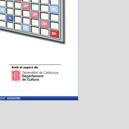
t per
enxenio