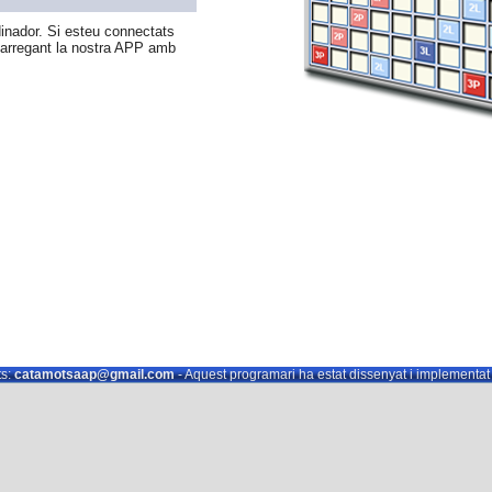
nador. Si esteu connectats
carregant la nostra APP amb
s:
catamotsaap@gmail.com
- Aquest programari ha estat dissenyat i implementa