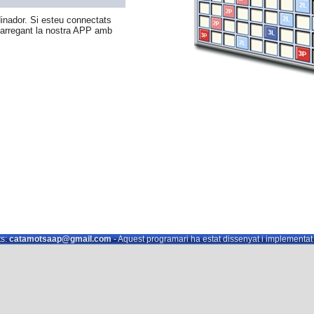
nador. Si esteu connectats
carregant la nostra APP amb
s:
catamotsaap@gmail.com
- Aquest programari ha estat dissenyat i implementa