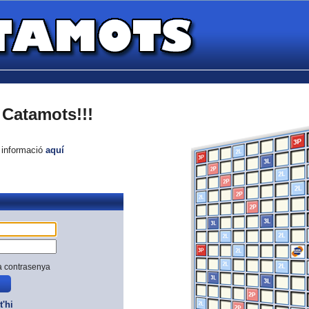
Catamots!!!
e informació
aquí
a contrasenya
t'hi