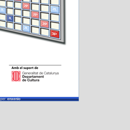
t per
enxenio