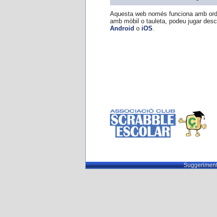
Aquesta web només funciona amb ordi
amb mòbil o tauleta, podeu jugar des
Android
o
iOS
.
Suggeriment