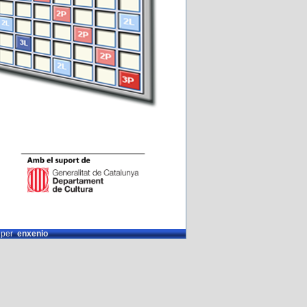
t per
enxenio