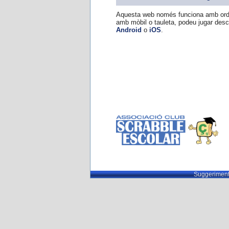
Aquesta web només funciona amb ordi
amb mòbil o tauleta, podeu jugar des
Android
o
iOS
.
Suggeriment