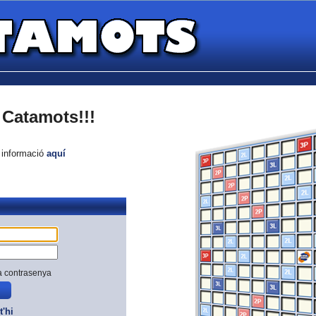
Catamots!!!
e informació
aquí
a contrasenya
t'hi