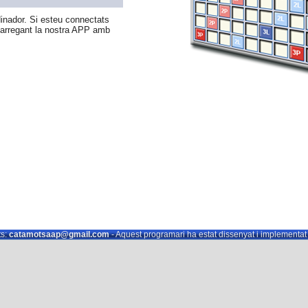
nador. Si esteu connectats
carregant la nostra APP amb
s:
catamotsaap@gmail.com
- Aquest programari ha estat dissenyat i implementa