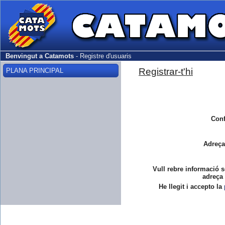
Benvingut a Catamots
-
Registre d'usuaris
Registrar-t'hi
PLANA PRINCIPAL
Conf
Adreça
Vull rebre informació s
adreça 
He llegit i accepto la