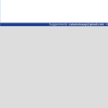
Suggeriments:
catamotsaap@gmail.com
- A