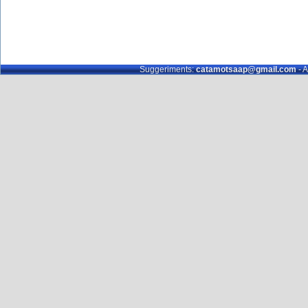
Suggeriments:
catamotsaap@gmail.com
- A