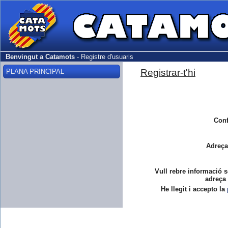
Benvingut a Catamots
-
Registre d'usuaris
Registrar-t'hi
PLANA PRINCIPAL
Conf
Adreça
Vull rebre informació s
adreça 
He llegit i accepto la