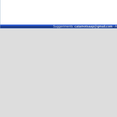
Suggeriments:
catamotsaap@gmail.com
- A