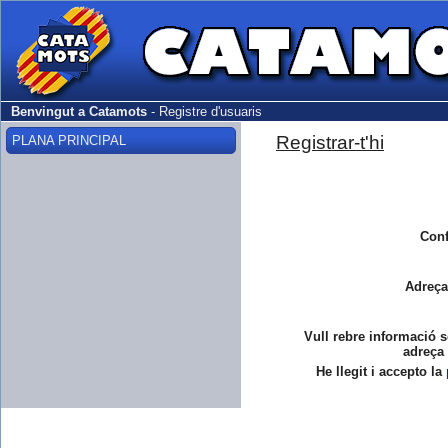
Benvingut a Catamots
-
Registre d'usuaris
Registrar-t'hi
PLANA PRINCIPAL
Conf
Adreça
Vull rebre informació s
adreça 
He llegit i accepto la