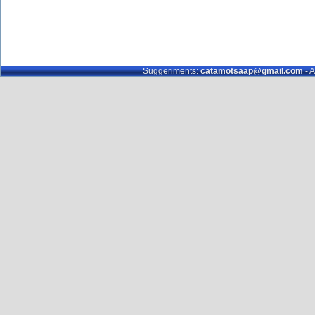
Suggeriments:
catamotsaap@gmail.com
- A