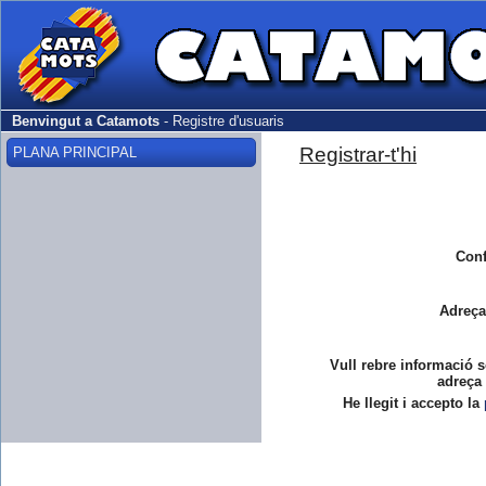
Benvingut a Catamots
-
Registre d'usuaris
Registrar-t'hi
PLANA PRINCIPAL
Conf
Adreça
Vull rebre informació s
adreça 
He llegit i accepto la