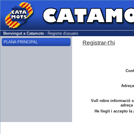
Benvingut a Catamots
-
Registre d'usuaris
Registrar-t'hi
PLANA PRINCIPAL
Conf
Adreça
Vull rebre informació s
adreça 
He llegit i accepto la