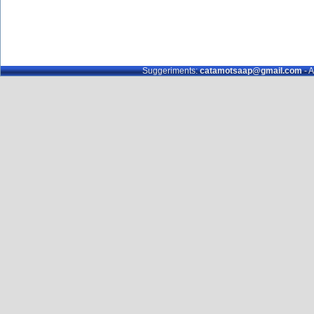
Suggeriments:
catamotsaap@gmail.com
- A