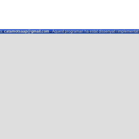
s:
catamotsaap@gmail.com
- Aquest programari ha estat dissenyat i implementa