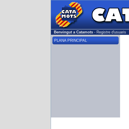
Benvingut a Catamots
-
Registre d'usuaris
PLANA PRINCIPAL