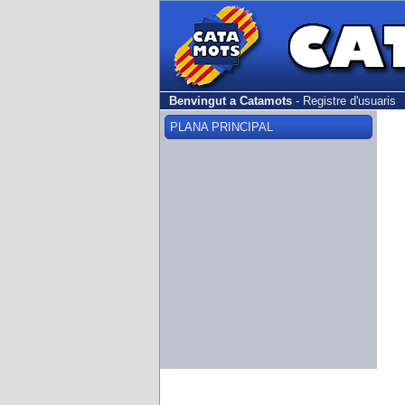
Benvingut a Catamots
-
Registre d'usuaris
PLANA PRINCIPAL