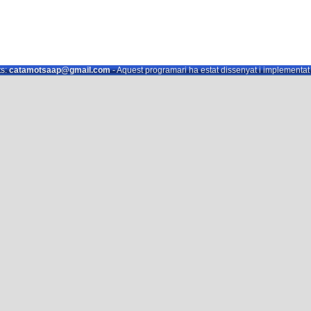
s:
catamotsaap@gmail.com
- Aquest programari ha estat dissenyat i implementa