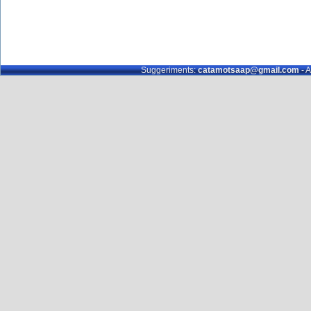
Suggeriments:
catamotsaap@gmail.com
- A