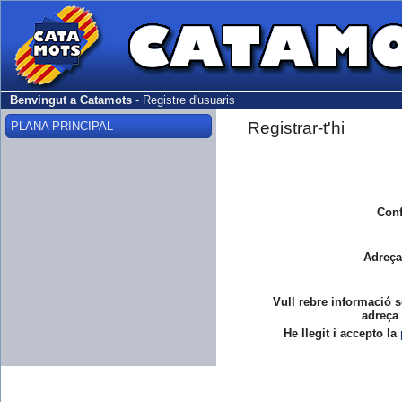
Benvingut a Catamots
-
Registre d'usuaris
Registrar-t'hi
PLANA PRINCIPAL
Conf
Adreça
Vull rebre informació s
adreça 
He llegit i accepto la